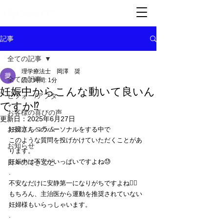
記事
全ての記事
理学療法士 岡澤 奨
全ての記事
読了時間: 1分
妊娠中からこんな動いて良いん
ビフォー/アフター
ですか⁉️
お客様の喜びの声
更新日：
2025年6月27日
お役立ちコラム
妊婦さんへのパーソナルをする中で
このような質問を投げかけていただくことがあ
お知らせ
ります。
妊娠中は不安がいっぱいですよね😓
日々のできごと
.
不安なだけに安静第一になりがちですよね🙇‍♂️
もちろん、主治医から運動を推奨されていない
妊婦様もいらっしゃいます。
.