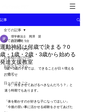
記事
全ての記事
理学療法士 岡澤 奨
全ての記事
読了時間: 5分
運動神経は何歳で決まる？0
ビフォー/アフター
歳・1歳・2歳・3歳から始める
お客様の喜びの声
発達支援教室
お役立ちコラム
0歳〜3歳の子育ては、 できることが日々増える
一方で
お知らせ
日々のできごと
「今、何をさせてあげるべきなんだろう？」と
迷う時期でもあります。
「体を動かすのが好きな子になってほしい」
「今後の習い事に活かせる経験をさせてあげた