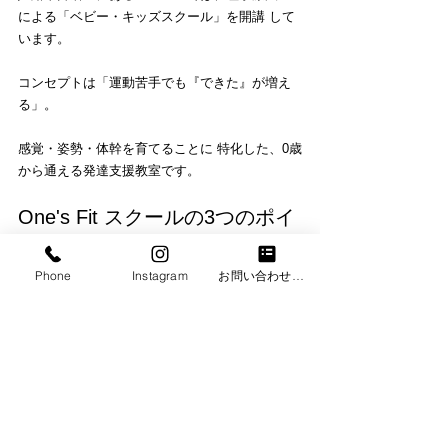
による「ベビー・キッズスクール」を開講 して
います。 
コンセプトは「運動苦手でも『できた』が増え
る」。
感覚・姿勢・体幹を育てることに 特化した、0歳
から通える発達支援教室です。 
One's Fit スクールの3つのポイ
ント
①少人数制で専門的なサポート
Phone
Instagram
お問い合わせフォーム
運動苦手な子もできるまで寄り添い、専門的な
アプローチ でぐんぐん成長。理学療法士が一人
ひとりの発達段階に合わせて指導します。
②遊びながら感覚を育てる
さまざまな動きを遊びの中で経験し、将来どの
運動にも対応で きる感覚を育成します。