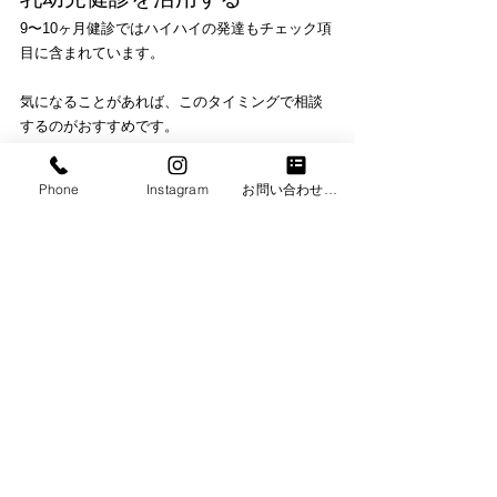
9〜10ヶ月健診ではハイハイの発達もチェック項
目に含まれています。
気になることがあれば、このタイミングで相談
するのがおすすめです。
相談先の例
Phone
Instagram
お問い合わせフォーム
・かかりつけの小児科
・地域の保健センター
・子育て支援センター
発達をサポートする専門プログ
ラム
One's Fitでは、理学療法士の資格を持つスタッ
フが赤ちゃんの発達をサポートする「Baby & 
Kids School」を運営しています。