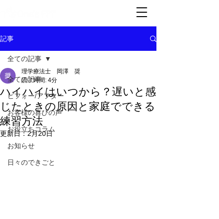
記事
全ての記事
理学療法士 岡澤 奨
全ての記事
読了時間: 4分
ハイハイはいつから？遅いと感
ビフォー/アフター
じたときの原因と家庭でできる
お客様の喜びの声
練習方法
お役立ちコラム
更新日：
2月20日
お知らせ
日々のできごと