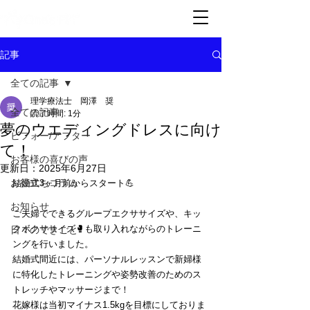
記事
全ての記事
理学療法士 岡澤 奨
全ての記事
読了時間: 1分
夢のウエディングドレスに向け
ビフォー/アフター
て！
お客様の喜びの声
更新日：
2025年6月27日
お役立ちコラム
結婚式3ヶ月前からスタート💪
お知らせ
ご夫婦でできるグループエクササイズや、キッ
クボクササイズ🥊も取り入れながらのトレーニ
日々のできごと
ングを行いました。
結婚式間近には、パーソナルレッスンで新婦様
に特化したトレーニングや姿勢改善のためのス
トレッチやマッサージまで！
花嫁様は当初マイナス1.5kgを目標にしておりま