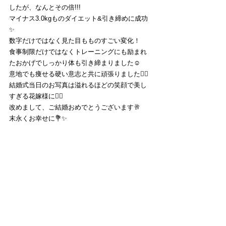
したが、なんとその倍!!!
マイナス3.0kgものダイエット&引き締めに成功
✨
数字だけではなく見た目もものすごい変化！
食事制限だけではなくトレーニングにも励まれ
たおかげでしっかり体も引き締まりました☺️
意地でも痩せる硬い意志と共に頑張りました🙆‍♂️
結婚式当日のお写真は溢れるほどの笑顔で美し
すぎる花嫁様に👰‍♀️
改めまして、ご結婚おめでとうございます🥂
末永くお幸せに💐✨