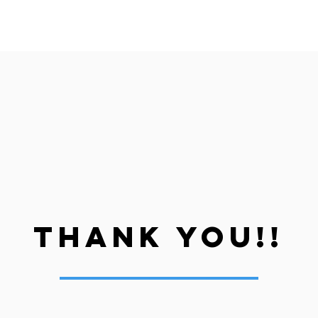
Thank you!!
​＿＿＿＿＿＿＿