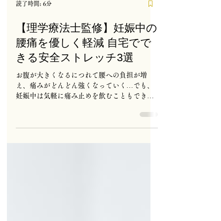
読了時間: 6分
【理学療法士監修】妊娠中の
腰痛を優しく軽減 自宅でで
きる安全ストレッチ3選
お腹が大きくなるにつれて腰への負担が増
え、痛みがどんどん強くなっていく…でも、
妊娠中は気軽に痛み止めを飲むこともでき
ず、つらいですよね。 妊娠中の腰痛、我慢し
ていませんか？実は自宅で出来る安全なスト
レッチで妊娠中の腰痛を和らげることができ
るんです。理学療法士の視点から妊娠中の腰
痛を和らげる、妊娠中でも安全に行える腰痛
軽減ストレッチを3つご紹介します。